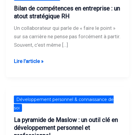
compétences
Bilan de compétences en entreprise : un
en
atout stratégique RH
entreprise
Un collaborateur qui parle de « faire le point »
:
sur sa carrière ne pense pas forcément à partir.
un
Souvent, c’est même […]
atout
stratégique
Lire l’article »
RH
La
Développement personnel & connaissance de
pyramide
soi
de
La pyramide de Maslow : un outil clé en
Maslow
développement personnel et
: