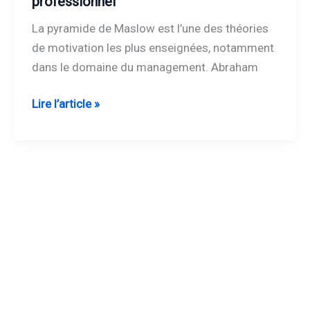
professionnel
un
La pyramide de Maslow est l’une des théories
outil
de motivation les plus enseignées, notamment
clé
dans le domaine du management. Abraham
en
développement
Lire l’article »
personnel
et
professionnel