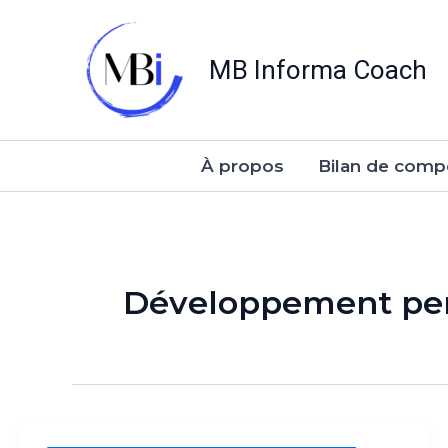
Aller
au
MB Informa Coach
contenu
À propos
Bilan de comp
Développement pers