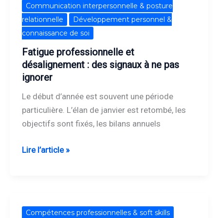
Fatigue
Communication interpersonnelle & posture
professionnelle
relationnelle
Développement personnel &
et
connaissance de soi
désalignement
Fatigue professionnelle et
:
désalignement : des signaux à ne pas
des
ignorer
signaux
Le début d’année est souvent une période
à
particulière. L’élan de janvier est retombé, les
ne
objectifs sont fixés, les bilans annuels
pas
ignorer
Lire l’article »
Développer
Compétences professionnelles & soft skills