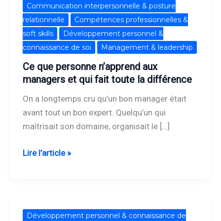
Ce
Communication interpersonnelle & posture
que
relationnelle
Compétences professionnelles &
personne
soft skills
Développement personnel &
n’apprend
connaissance de soi
Management & leadership
aux
Ce que personne n’apprend aux
managers
managers et qui fait toute la différence
et
On a longtemps cru qu’un bon manager était
qui
avant tout un bon expert. Quelqu’un qui
fait
maîtrisait son domaine, organisait le […]
toute
la
Lire l’article »
différence
Les
Développement personnel & connaissance de