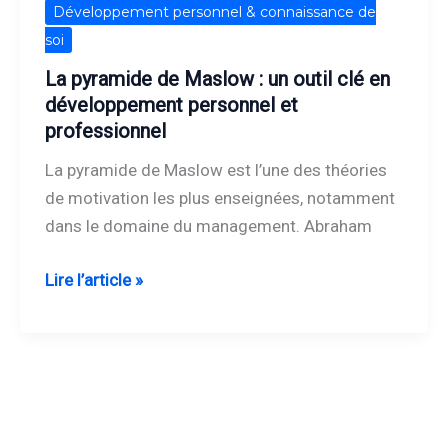
La
Développement personnel & connaissance de
pyramide
soi
de
La pyramide de Maslow : un outil clé en
Maslow
développement personnel et
:
professionnel
un
La pyramide de Maslow est l’une des théories
outil
de motivation les plus enseignées, notamment
clé
dans le domaine du management. Abraham
en
développement
Lire l’article »
personnel
et
professionnel