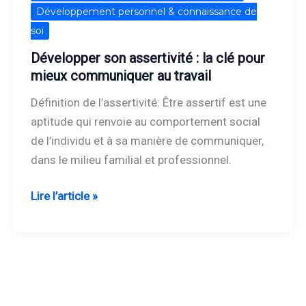
son
Développement personnel & connaissance de
assertivité
soi
:
Développer son assertivité : la clé pour
la
mieux communiquer au travail
clé
Définition de l’assertivité: Être assertif est une
pour
aptitude qui renvoie au comportement social
mieux
de l’individu et à sa manière de communiquer,
communiquer
dans le milieu familial et professionnel.
au
travail
Lire l’article »