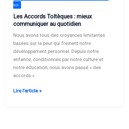
Accords
soi
Toltèques
Les Accords Toltèques : mieux
:
communiquer au quotidien
mieux
Nous avons tous des croyances limitantes
communiquer
basées sur la peur qui freinent notre
au
développement personnel. Depuis notre
quotidien
enfance, conditionnés par notre culture et
notre éducation, nous avons passé « des
accords ».
Lire l’article »