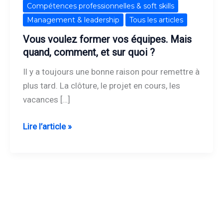
Vous
Compétences professionnelles & soft skills
voulez
Management & leadership
Tous les articles
former
Vous voulez former vos équipes. Mais
vos
quand, comment, et sur quoi ?
équipes.
Il y a toujours une bonne raison pour remettre à
Mais
plus tard. La clôture, le projet en cours, les
quand,
vacances […]
comment,
et
Lire l’article »
sur
quoi
?