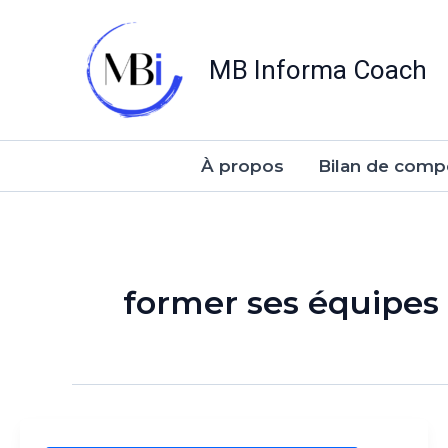
Aller
au
MB Informa Coach
contenu
À propos
Bilan de comp
former ses équipes