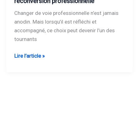
reconversion professionnelle
comment
Changer de voie professionnelle n’est jamais
réussir
anodin. Mais lorsqu’il est réfléchi et
sa
accompagné, ce choix peut devenir l’un des
reconversion
tournants
professionnelle
Lire l’article »