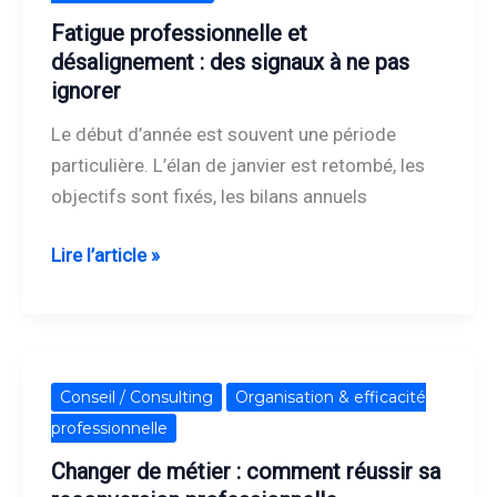
désalignement
Fatigue professionnelle et
:
désalignement : des signaux à ne pas
des
ignorer
signaux
Le début d’année est souvent une période
à
particulière. L’élan de janvier est retombé, les
ne
objectifs sont fixés, les bilans annuels
pas
ignorer
Lire l’article »
Changer
Conseil / Consulting
Organisation & efficacité
de
professionnelle
métier
Changer de métier : comment réussir sa
: