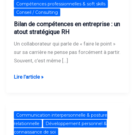
Bilan
Compétences professionnelles & soft skills
de
Conseil / Consulting
compétences
Bilan de compétences en entreprise : un
en
atout stratégique RH
entreprise
Un collaborateur qui parle de « faire le point »
:
sur sa carrière ne pense pas forcément à partir.
un
Souvent, c’est même […]
atout
stratégique
Lire l’article »
RH
Fatigue
Communication interpersonnelle & posture
professionnelle
relationnelle
Développement personnel &
et
connaissance de soi